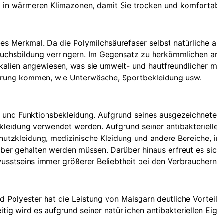
m in wärmeren Klimazonen, damit Sie trocken und komfortab
ges Merkmal. Da die Polymilchsäurefaser selbst natürliche a
hsbildung verringern. Im Gegensatz zu herkömmlichen anti
ikalien angewiesen, was sie umwelt- und hautfreundlicher m
rührung kommen, wie Unterwäsche, Sportbekleidung usw.
- und Funktionsbekleidung. Aufgrund seines ausgezeichnet
kleidung verwendet werden. Aufgrund seiner antibakteriell
Schutzkleidung, medizinische Kleidung und andere Bereiche
uber gehalten werden müssen. Darüber hinaus erfreut es si
sstseins immer größerer Beliebtheit bei den Verbrauchern
d Polyester hat die Leistung von Maisgarn deutliche Vortei
tig wird es aufgrund seiner natürlichen antibakteriellen Ei