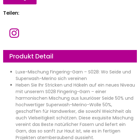
Teilen:
N
a
m
e
E
Produkt Detail
-
M
a
i
U
Luxe-Mischung Fingering-Garn – S028: Wo Seide und
l
n
*
t
Superwash-Merino sich vereinen
e
Heben Sie Ihr Stricken und Häkeln auf ein neues Niveau
r
N
n
a
mit unserem S028 Fingering-Garn – einer
e
c
harmonischen Mischung aus luxuriöser Seide 50% und
h
h
m
r
hochwertiger Superwash-Merino-Wolle 50%,
e
i
geschaffen für Handwerker, die sowohl Weichheit als
n
c
h
auch Vielseitigkeit schätzen. Diese exquisite Mischung
t
vereint das Beste natürlicher Fasern und liefert ein
*
jetzt einreichen
Garn, das so sanft zur Haut ist, wie es in fertigen
Projekten atemberaubend aussieht.