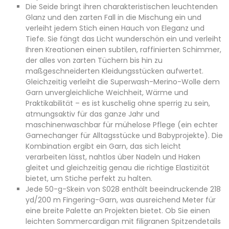
Die Seide bringt ihren charakteristischen leuchtenden
Glanz und den zarten Fall in die Mischung ein und
verleiht jedem Stich einen Hauch von Eleganz und
Tiefe. Sie fängt das Licht wunderschön ein und verleiht
Ihren Kreationen einen subtilen, raffinierten Schimmer,
der alles von zarten Tüchern bis hin zu
maßgeschneiderten Kleidungsstücken aufwertet.
Gleichzeitig verleiht die Superwash-Merino-Wolle dem
Garn unvergleichliche Weichheit, Wärme und
Praktikabilität – es ist kuschelig ohne sperrig zu sein,
atmungsaktiv für das ganze Jahr und
maschinenwaschbar für mühelose Pflege (ein echter
Gamechanger für Alltagsstücke und Babyprojekte). Die
Kombination ergibt ein Garn, das sich leicht
verarbeiten lässt, nahtlos über Nadeln und Haken
gleitet und gleichzeitig genau die richtige Elastizität
bietet, um Stiche perfekt zu halten.
Jede 50-g-Skein von S028 enthält beeindruckende 218
yd/200 m Fingering-Garn, was ausreichend Meter für
eine breite Palette an Projekten bietet. Ob Sie einen
leichten Sommercardigan mit filigranen Spitzendetails