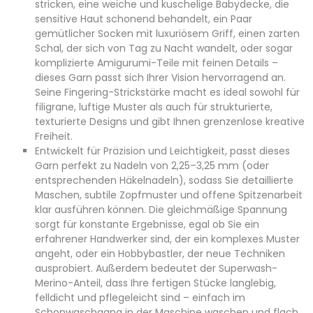
stricken, eine weiche und kuschelige Babydecke, die
sensitive Haut schonend behandelt, ein Paar
gemütlicher Socken mit luxuriösem Griff, einen zarten
Schal, der sich von Tag zu Nacht wandelt, oder sogar
komplizierte Amigurumi-Teile mit feinen Details –
dieses Garn passt sich Ihrer Vision hervorragend an.
Seine Fingering-Strickstärke macht es ideal sowohl für
filigrane, luftige Muster als auch für strukturierte,
texturierte Designs und gibt Ihnen grenzenlose kreative
Freiheit.
Entwickelt für Präzision und Leichtigkeit, passt dieses
Garn perfekt zu Nadeln von 2,25–3,25 mm (oder
entsprechenden Häkelnadeln), sodass Sie detaillierte
Maschen, subtile Zopfmuster und offene Spitzenarbeit
klar ausführen können. Die gleichmäßige Spannung
sorgt für konstante Ergebnisse, egal ob Sie ein
erfahrener Handwerker sind, der ein komplexes Muster
angeht, oder ein Hobbybastler, der neue Techniken
ausprobiert. Außerdem bedeutet der Superwash-
Merino-Anteil, dass Ihre fertigen Stücke langlebig,
felldicht und pflegeleicht sind – einfach im
Schonwaschgang in der Maschine waschen und flach