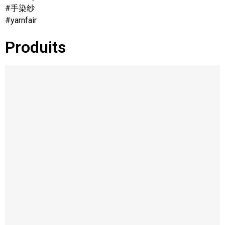
#手染纱
#yarnfair
Produits