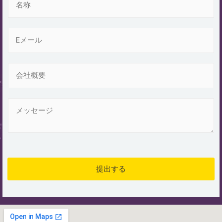
称
電
子
メ
ー
会
ル
社
*
概
要
メ
ッ
セ
ー
ジ
*
提出する