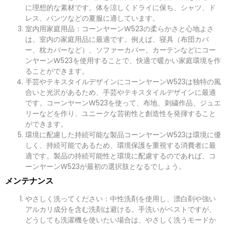
に理想的な素材です。体を涼しくドライに保ち、シャツ、ド
レス、パンツなどの夏服に適しています。
室内用家庭用品：コーンヤーンW523の柔らかさと心地よさ
は、室内の家庭用品に最適です。例えば、寝具（布団カバ
ー、枕カバーなど）、ソファーカバー、カーテンなどにコー
ンヤーンW523を使用することで、快適で暖かい家庭環境を作
ることができます。
手芸やテキスタイルデザインにコーンヤーンW523は独特の風
合いと光沢があるため、手芸やテキスタイルデザインに最適
です。コーンヤーンW523を使って、布地、刺繍作品、ジュエ
リーなどを作り、ユニークな芸術性と創造性を発揮すること
ができます。
環境に配慮した持続可能な製品コーンヤーンW523は環境に優
しく、持続可能であるため、環境保護を重視する消費者に最
適です。製品の持続可能性と環境に配慮するのであれば、コ
ーンヤーンW523が最初の選択肢となるでしょう。
メンテナンス
やさしく洗ってください：中性洗剤を使用し、漂白剤や強い
アルカリ成分を含む洗剤は避ける。手洗いがベストですが、
どうしても洗濯機を使いたい場合は、やさしく洗うモードか