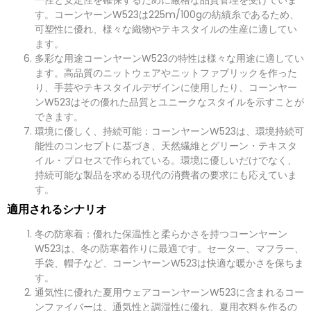
す。コーンヤーンW523は225m/100gの紡績糸であるため、
可塑性に優れ、様々な織物やテキスタイルの生産に適してい
ます。
多彩な用途コーンヤーンW523の特性は様々な用途に適してい
ます。高品質のニットウェアやニットファブリックを作った
り、手芸やテキスタイルデザインに使用したり、コーンヤー
ンW523はその優れた品質とユニークなスタイルを示すことが
できます。
環境に優しく、持続可能：コーンヤーンW523は、環境持続可
能性のコンセプトに基づき、天然繊維とグリーン・テキスタ
イル・プロセスで作られている。環境に優しいだけでなく、
持続可能な製品を求める現代の消費者の要求にも応えていま
す。
適用されるシナリオ
冬の防寒着：優れた保温性と柔らかさを持つコーンヤーン
W523は、冬の防寒着作りに最適です。セーター、マフラー、
手袋、帽子など、コーンヤーンW523は快適な暖かさを保ちま
す。
通気性に優れた夏用ウェアコーンヤーンW523に含まれるコー
ンファイバーは、通気性と調湿性に優れ、夏用衣料を作るの