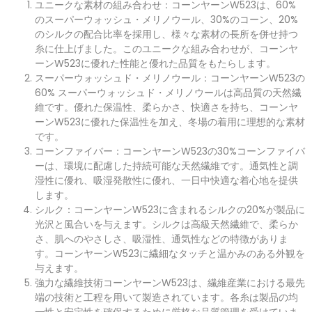
ユニークな素材の組み合わせ：コーンヤーンW523は、60%
メ
ッ
のスーパーウォッシュ・メリノウール、30%のコーン、20%
セ
のシルクの配合比率を採用し、様々な素材の長所を併せ持つ
ー
ジ
糸に仕上げました。このユニークな組み合わせが、コーンヤ
*
ーンW523に優れた性能と優れた品質をもたらします。
スーパーウォッシュド・メリノウール：コーンヤーンW523の
60% スーパーウォッシュド・メリノウールは高品質の天然繊
提出する
維です。優れた保温性、柔らかさ、快適さを持ち、コーンヤ
ーンW523に優れた保温性を加え、冬場の着用に理想的な素材
です。
コーンファイバー：コーンヤーンW523の30%コーンファイバ
ーは、環境に配慮した持続可能な天然繊維です。通気性と調
湿性に優れ、吸湿発散性に優れ、一日中快適な着心地を提供
します。
シルク：コーンヤーンW523に含まれるシルクの20%が製品に
光沢と風合いを与えます。シルクは高級天然繊維で、柔らか
さ、肌へのやさしさ、吸湿性、通気性などの特徴がありま
す。コーンヤーンW523に繊細なタッチと温かみのある外観を
与えます。
強力な繊維技術コーンヤーンW523は、繊維産業における最先
端の技術と工程を用いて製造されています。各糸は製品の均
一性と安定性を確保するために厳格な品質管理を受けていま