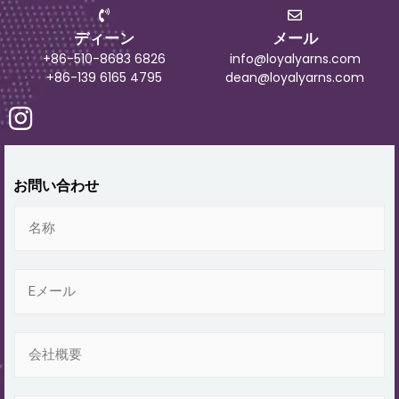
ディーン
メール
+86-510-8683 6826
info@loyalyarns.com
+86-139 6165 4795
dean@loyalyarns.com
お問い合わせ
名
称
電
子
メ
ー
会
ル
社
*
概
要