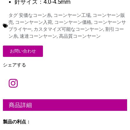
針サイズ：4.0-4.5mm
タグ
安価なコーン糸
,
コーンヤーン工場
,
コーンヤーン販
売
,
コーンヤーン入荷
,
コーンヤーン価格
,
コーンヤーンサ
プライヤー
,
カスタマイズ可能なコーンヤーン
,
割引コー
ン糸
,
速達コーンヤーン
,
高品質コーンヤーン
お問い合わせ
シェアする
名
称
電
商品詳細
子
メ
ー
ル
会
製品の利点：
*
社
概
要