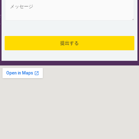
メ
ッ
セ
ー
ジ
*
提出する