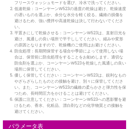
フリースウォッシュモードを選び、冷水で洗ってください。
低速乾燥：コーンヤーンW523の過度の乾燥は避け、乾燥速度
の遅いものを選ぶか、余分な水分を軽く絞る。繊維の損傷を
避けるため、強い攪拌や高速乾燥は決して行わないでくださ
い。
平置きにして乾燥させる：コーンヤーンW523は、直射日光を
避け、風通しの良い場所で平干ししてください。縮みや変形
の原因となりますので、乾燥機のご使用はお避けください。
防虫処理：長期間保管する場合や季節によって使用しない場
合は、保管前に防虫処理をすることをお勧めします。適切な
防虫剤を選ぶか、コーンヤーンW523を乾燥した風通しの良い
場所に保管してください。
優しく保管してください：コーンヤーンW523は、鋭利なもの
やざらざらしたものとの接触を避け、別々に保管してくださ
い。また、コーンヤーンW523の繊維の柔らかさと弾力性を保
つため、長時間圧力をかけることは避けてください。
保護に注意してください：コーンヤーンW523への悪影響を避
けるため、香水、化粧品、漂白剤などの化学物質との接触を
避けてください。
パラメータ表