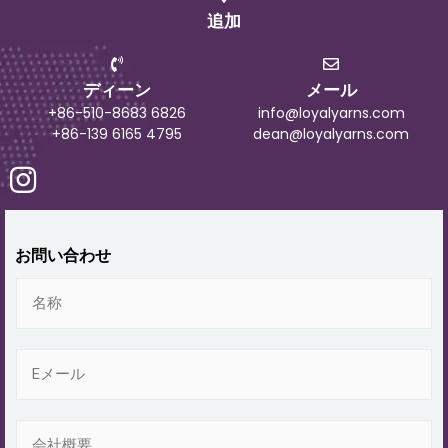
追加
ディーン
メール
+86-510-8683 6826
info@loyalyarns.com
+86-139 6165 4795
dean@loyalyarns.com
お問い合わせ
名
称
電
子
メ
ー
会
ル