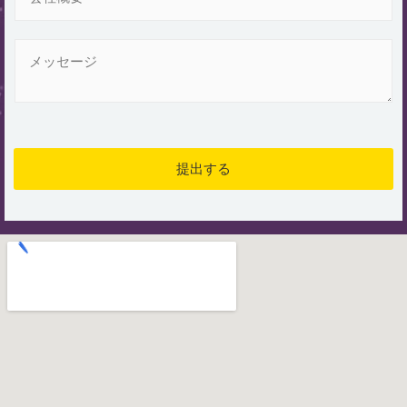
社
*
概
要
メ
ッ
セ
ー
ジ
*
提出する