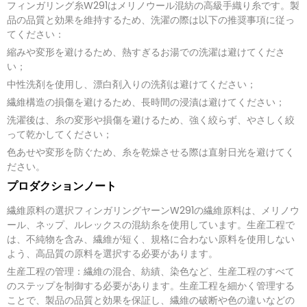
フィンガリング糸W291はメリノウール混紡の高級手織り糸です。製
品の品質と効果を維持するため、洗濯の際は以下の推奨事項に従っ
てください：
縮みや変形を避けるため、熱すぎるお湯での洗濯は避けてくださ
い；
中性洗剤を使用し、漂白剤入りの洗剤は避けてください；
繊維構造の損傷を避けるため、長時間の浸漬は避けてください；
洗濯後は、糸の変形や損傷を避けるため、強く絞らず、やさしく絞
って乾かしてください；
色あせや変形を防ぐため、糸を乾燥させる際は直射日光を避けてく
ださい。
プロダクションノート
繊維原料の選択フィンガリングヤーンW291の繊維原料は、メリノウ
ール、ネップ、ルレックスの混紡糸を使用しています。生産工程で
は、不純物を含み、繊維が短く、規格に合わない原料を使用しない
よう、高品質の原料を選択する必要があります。
生産工程の管理：繊維の混合、紡績、染色など、生産工程のすべて
のステップを制御する必要があります。生産工程を細かく管理する
ことで、製品の品質と効果を保証し、繊維の破断や色の違いなどの