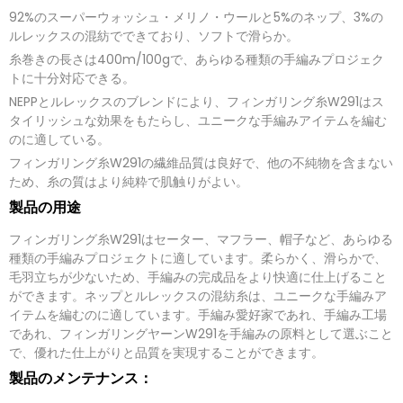
要
92%のスーパーウォッシュ・メリノ・ウールと5%のネップ、3%の
メ
ッ
ルレックスの混紡でできており、ソフトで滑らか。
セ
糸巻きの長さは400m/100gで、あらゆる種類の手編みプロジェク
ー
ジ
トに十分対応できる。
*
NEPPとルレックスのブレンドにより、フィンガリング糸W291はス
タイリッシュな効果をもたらし、ユニークな手編みアイテムを編む
提出する
のに適している。
フィンガリング糸W291の繊維品質は良好で、他の不純物を含まない
ため、糸の質はより純粋で肌触りがよい。
製品の用途
フィンガリング糸W291はセーター、マフラー、帽子など、あらゆる
種類の手編みプロジェクトに適しています。柔らかく、滑らかで、
毛羽立ちが少ないため、手編みの完成品をより快適に仕上げること
ができます。ネップとルレックスの混紡糸は、ユニークな手編みア
イテムを編むのに適しています。手編み愛好家であれ、手編み工場
であれ、フィンガリングヤーンW291を手編みの原料として選ぶこと
で、優れた仕上がりと品質を実現することができます。
製品のメンテナンス：