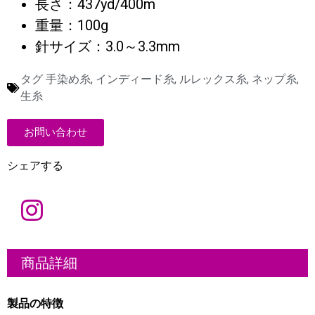
長さ：437yd/400m
重量：100g
針サイズ：3.0～3.3mm
タグ
手染め糸
,
インディード糸
,
ルレックス糸
,
ネップ糸
,
生糸
お問い合わせ
シェアする
名
称
電
商品詳細
子
メ
ー
ル
会
製品の特徴
*
社
概