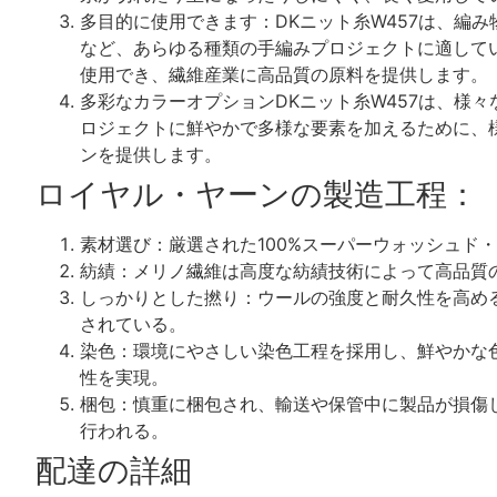
多目的に使用できます：DKニット糸W457は、編
など、あらゆる種類の手編みプロジェクトに適して
使用でき、繊維産業に高品質の原料を提供します。
多彩なカラーオプションDKニット糸W457は、様
ロジェクトに鮮やかで多様な要素を加えるために、
ンを提供します。
ロイヤル・ヤーンの製造工程：
素材選び：厳選された100%スーパーウォッシュド
紡績：メリノ繊維は高度な紡績技術によって高品質
しっかりとした撚り：ウールの強度と耐久性を高め
されている。
染色：環境にやさしい染色工程を採用し、鮮やかな
性を実現。
梱包：慎重に梱包され、輸送や保管中に製品が損傷
行われる。
配達の詳細