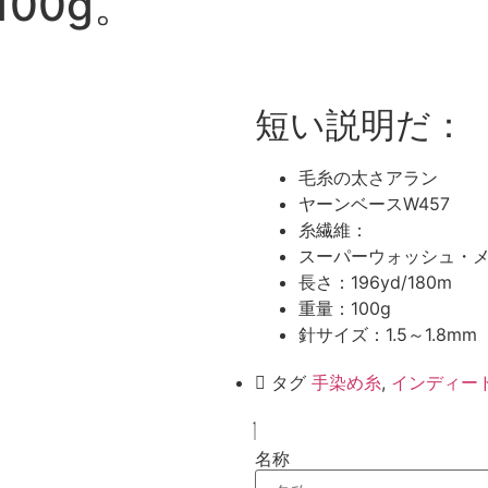
100g。
短い説明だ：
毛糸の太さアラン
ヤーンベースW457
糸繊維：
スーパーウォッシュ・メ
長さ：196yd/180m
重量：100g
針サイズ：1.5～1.8mm
タグ
手染め糸
,
インディー
名称