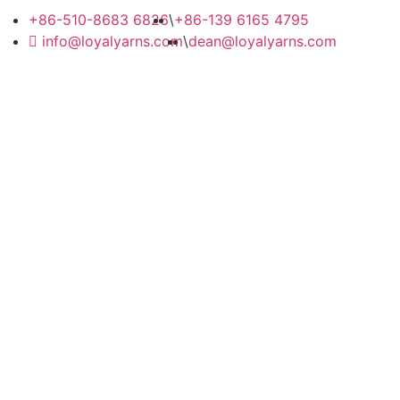
+86-510-8683 6826
\
+86-139 6165 4795
info@loyalyarns.com
\
dean@loyalyarns.com