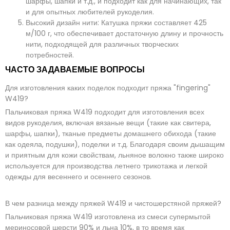
шарфы, шапки и т.д., и подходит как для начинающих, так
и для опытных любителей рукоделия.
Высокий дизайн нити: Катушка пряжи составляет 425
м/100 г, что обеспечивает достаточную длину и прочность
нити, подходящей для различных творческих
потребностей.
ЧАСТО ЗАДАВАЕМЫЕ ВОПРОСЫ
Для изготовления каких поделок подходит пряжа "fingering"
W419?
Пальчиковая пряжа W419 подходит для изготовления всех
видов рукоделия, включая вязаные вещи (такие как свитера,
шарфы, шапки), тканые предметы домашнего обихода (такие
как одеяла, подушки), поделки и т.д. Благодаря своим дышащим
и приятным для кожи свойствам, льняное волокно также широко
используется для производства летнего трикотажа и легкой
одежды для весеннего и осеннего сезонов.
В чем разница между пряжей W419 и чистошерстяной пряжей?
Пальчиковая пряжа W419 изготовлена из смеси супермытой
мериносовой шерсти 90% и льна 10%, в то время как