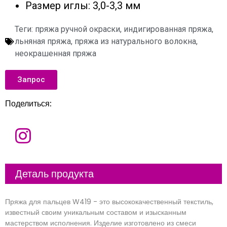
Размер иглы: 3,0-3,3 мм
Теги:
пряжа ручной окраски
,
индигированная пряжа
,
льняная пряжа
,
пряжа из натурального волокна
,
неокрашенная пряжа
Запрос
Поделиться:
И
м
я
Э
Деталь продукта
л
е
к
т
К
Пряжа для пальцев W419 - это высококачественный текстиль,
р
о
о
м
известный своим уникальным составом и изысканным
н
п
мастерством исполнения. Изделие изготовлено из смеси
н
а
С