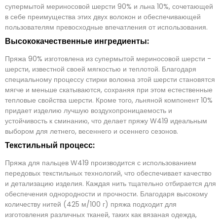
а
н
о
супермытой мериносовой шерсти 90% и льна 10%, сочетающей
я
и
о
в себе преимущества этих двух волокон и обеспечивающей
п
я
б
о
щ
пользователям превосходные впечатления от использования.
ч
е
т
н
Высококачественные ингредиенты:
а
и
*
е
Пряжа 90% изготовлена из супермытой мериносовой шерсти -
*
отправить сейчас
шерсти, известной своей мягкостью и теплотой. Благодаря
специальному процессу стирки волокна этой шерсти становятся
мягче и меньше скатываются, сохраняя при этом естественные
тепловые свойства шерсти. Кроме того, льняной компонент 10%
придает изделию лучшую воздухопроницаемость и
устойчивость к сминанию, что делает пряжу W419 идеальным
выбором для летнего, весеннего и осеннего сезонов.
Текстильный процесс:
Пряжа для пальцев W419 производится с использованием
передовых текстильных технологий, что обеспечивает качество
и детализацию изделия. Каждая нить тщательно отбирается для
обеспечения однородности и прочности. Благодаря высокому
количеству нитей (425 м/100 г) пряжа подходит для
изготовления различных тканей, таких как вязаная одежда,