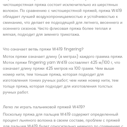
чистошерстяная пряжа состоит исключительно из шерстяных
волокон. По сравнению с чистошерстяной пряжей, пряжа W419
обладает лучшей воздухопроницаемостью и устойчивостью к
сминанию, что делает ее подходящей для летнего, весеннего и
осеннего сезонов. Чисто флисовая пряжа более теплая и
мягкая, подходит для зимнего трикотажа.
Что означает ветвь пряжи W419 fingering?
Моток пряжи означает длину (в метрах) каждого грамма пряжи.
Моток пряжи fingering yarn W419 составляет 425 м/100 г, что
означает длину пряжи 425 метров на 100 грамм. Чем выше
номер нити, тем тоньше пряжа, которая подходит для
изготовления тонких ручных работ; чем ниже номер нити, тем
толще пряжа, которая подходит для изготовления толстых
ручных работ.
Легко ли играть пальчиковой пряжей W419?
Поскольку пряжа для пальцев W419 содержит определенный
процент льняного волокна в своем составе, проблем с пряжей
для пальцев W419 будет относительно немного по сравнению с