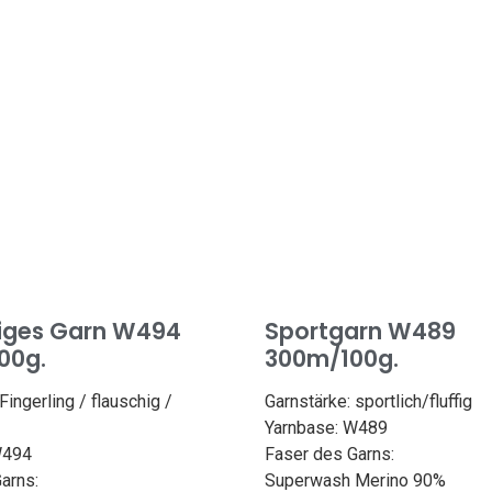
Gewicht: 50g
Nadelgröße: 2,4-2,7 mm
iges Garn W494
Sportgarn W489
00g.
300m/100g.
Fingerling / flauschig /
Garnstärke: sportlich/fluffig
Yarnbase: W489
W494
Faser des Garns:
arns:
Superwash Merino 90%