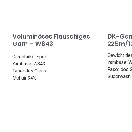
Voluminöses Flauschiges
DK-Gar
Garn – W843
225m/1
Gewicht des
Garnstärke: Sport
Yarnbase: 
Yarnbase: W843
Faser des G
Faser des Garns:
Superwash 
Mohair 34%
Bamboo 2
Superwash Merino 50%
Länge: 24
Nylon 16%
Gewicht: 1
Länge: 382yd/350m
Nadelstärke
Gewicht: 100g
Nadelgröße: 3,3-4,2 mm