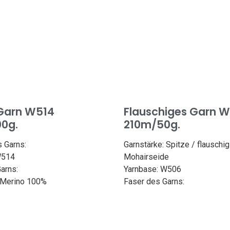
 Garn W514
Flauschiges Garn 
0g.
210m/50g.
 Garns:
Garnstärke: Spitze / flauschig
W514
Mohairseide
arns:
Yarnbase: W506
 Merino 100%
Faser des Garns:
9yd/100m
Superwash Merino 70%
00g
Seide 30%
e: 6,3-7 mm
Länge: 459yd/420m