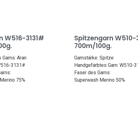
n W516-3131#
Spitzengarn W510-
00g.
700m/100g.
 Garns: Aran
Garnstärke: Spitze
W516-3131#
Handgefärbtes Garn: W510-
arns:
Faser des Garns:
Merino 75%
Superwash Merino 50%
5%
Seide 50%
6yd/225m
Länge: 765yd/700m
00g
Gewicht: 100g
: 3,6-4,5 mm
Nadelgröße: 2,5-3,0 mm