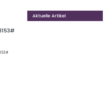
Aktuelle Artikel
3153#
3153#