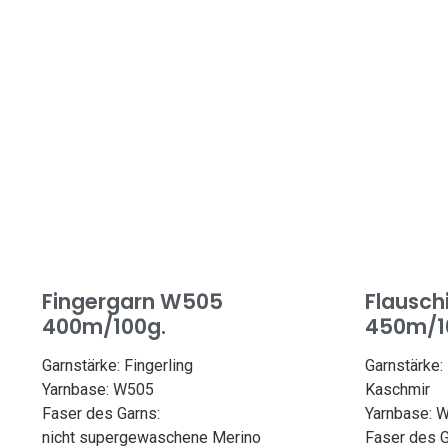
Nadelstärke: 3,6-4,5 mm
Fingergarn W505
Flausch
400m/100g.
450m/1
Garnstärke: Fingerling
Garnstärke: 
Yarnbase: W505
Kaschmir
Faser des Garns:
Yarnbase: 
nicht supergewaschene Merino
Faser des G