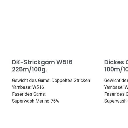
DK-Strickgarn W516
Dickes
225m/100g.
100m/10
Gewicht des Garns: Doppeltes Stricken
Gewicht des
Yarnbase: W516
Yarnbase: 
Faser des Garns:
Faser des G
Superwash Merino 75%
Superwash
Bamboo 25%
Länge: 10
Länge: 246yd/225m
Gewicht: 1
Gewicht: 100g
Nadelstärk