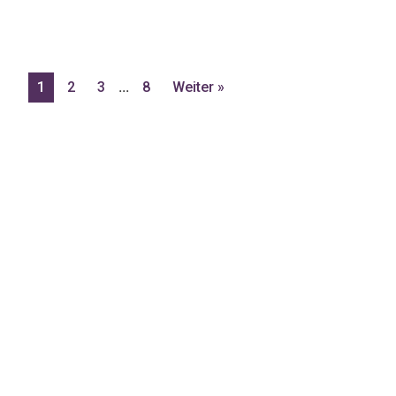
Länge: 437yd/400m
Superwash 
Gewicht: 100g
Kaschmir 3
Nadelstärke: 3-3,3 mm
Länge: 49
Gewicht: 1
...
1
2
3
8
Weiter »
Nadelstärk