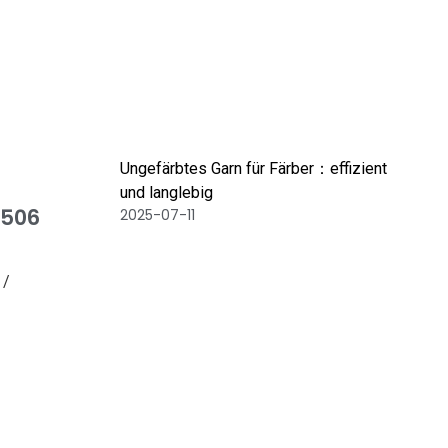
Ungefärbtes Garn für Färber：effizient
und langlebig
W506
2025-07-11
 /