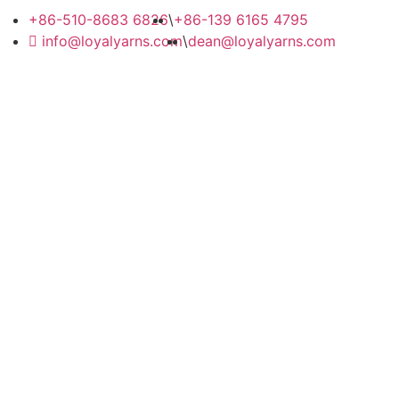
+86-510-8683 6826
\
+86-139 6165 4795
info@loyalyarns.com
\
dean@loyalyarns.com