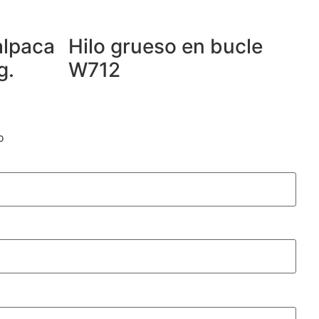
alpaca
Hilo grueso en bucle
g.
W712
o