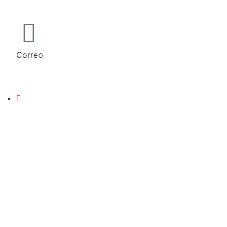
+86-139 6165 4795
Correo
info@loyalyarns.com
dean@loyalyarns.com