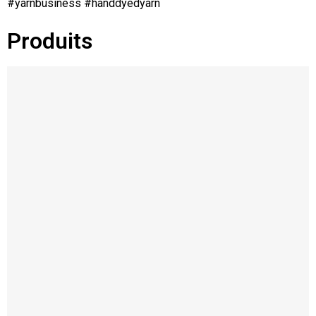
#yarnbusiness #handdyedyarn
Produits