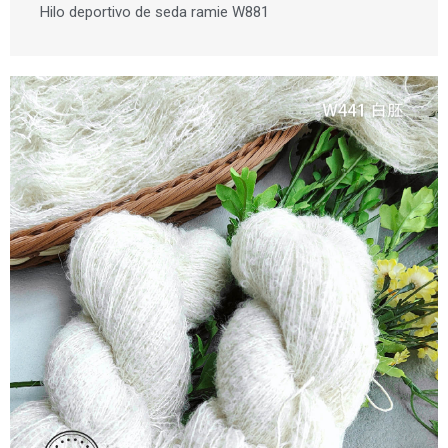
Hilo deportivo de seda ramie W881
N
o
m
b
r
C
e
o
r
r