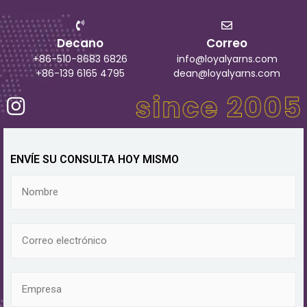
Decano
Correo
+86-510-8683 6826
info@loyalyarns.com
+86-139 6165 4795
dean@loyalyarns.com
ENVÍE SU CONSULTA HOY MISMO
N
o
m
b
C
r
o
e
r
r
E
e
m
o
p