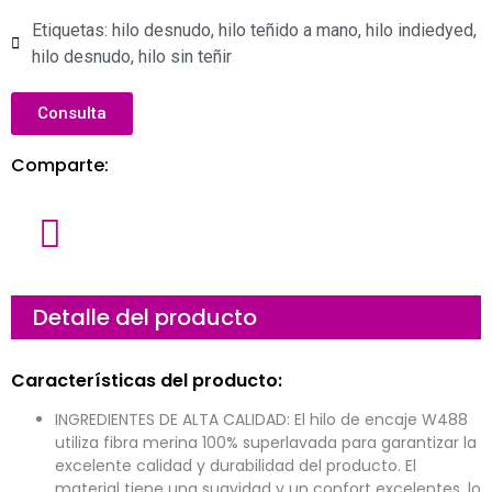
Etiquetas:
hilo desnudo
,
hilo teñido a mano
,
hilo indiedyed
,
hilo desnudo
,
hilo sin teñir
Consulta
Comparte:
N
o
m
b
r
C
Detalle del producto
e
o
r
r
e
E
Características del producto:
o
m
e
p
l
r
INGREDIENTES DE ALTA CALIDAD: El hilo de encaje W488
e
e
M
c
s
e
utiliza fibra merina 100% superlavada para garantizar la
t
a
n
excelente calidad y durabilidad del producto. El
r
s
ó
a
material tiene una suavidad y un confort excelentes, lo