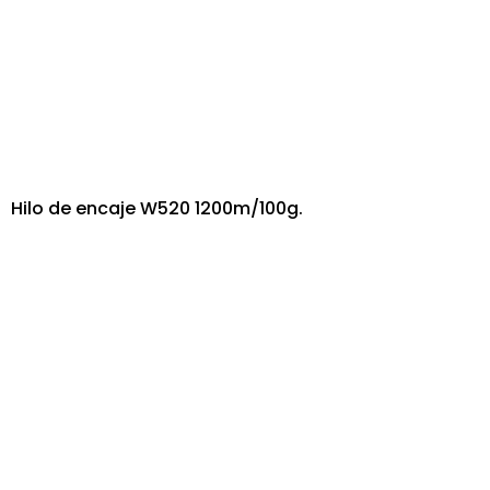
Hilo de encaje W520 1200m/100g.
ESTAMOS SIEMPRE PARA AYUDARLE Y RESPONDER A
SUS PREGUNTAS
Añadir