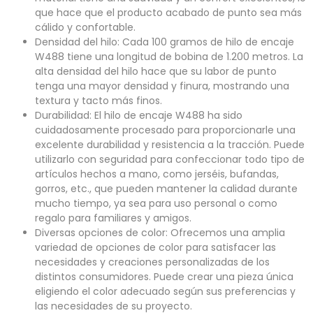
n
j
que hace que el producto acabado de punto sea más
i
e
c
*
cálido y confortable.
o
Densidad del hilo: Cada 100 gramos de hilo de encaje
*
enviar ahora
W488 tiene una longitud de bobina de 1.200 metros. La
alta densidad del hilo hace que su labor de punto
tenga una mayor densidad y finura, mostrando una
textura y tacto más finos.
Durabilidad: El hilo de encaje W488 ha sido
cuidadosamente procesado para proporcionarle una
excelente durabilidad y resistencia a la tracción. Puede
utilizarlo con seguridad para confeccionar todo tipo de
artículos hechos a mano, como jerséis, bufandas,
gorros, etc., que pueden mantener la calidad durante
mucho tiempo, ya sea para uso personal o como
regalo para familiares y amigos.
Diversas opciones de color: Ofrecemos una amplia
variedad de opciones de color para satisfacer las
necesidades y creaciones personalizadas de los
distintos consumidores. Puede crear una pieza única
eligiendo el color adecuado según sus preferencias y
las necesidades de su proyecto.