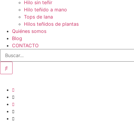
Hilo sin teñir
Hilo teñido a mano
Tops de lana
Hilos teñidos de plantas
Quiénes somos
Blog
CONTACTO
Hil
Inicio
-
Producto
-
hilo de seda S003 500m/100g.