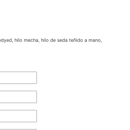
iedyed
,
hilo mecha
,
hilo de seda teñido a mano
,