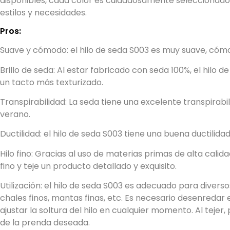
disponibles, cada color es cuidadosamente seleccionado
estilos y necesidades.
Pros:
Suave y cómodo: el hilo de seda S003 es muy suave, cómod
Brillo de seda: Al estar fabricado con seda 100%, el hilo de
un tacto más texturizado.
Transpirabilidad: La seda tiene una excelente transpirabi
verano.
Ductilidad: el hilo de seda S003 tiene una buena ductilida
Hilo fino: Gracias al uso de materias primas de alta cali
fino y teje un producto detallado y exquisito.
Utilización: el hilo de seda S003 es adecuado para diver
chales finos, mantas finas, etc. Es necesario desenredar el
ajustar la soltura del hilo en cualquier momento. Al teje
de la prenda deseada.