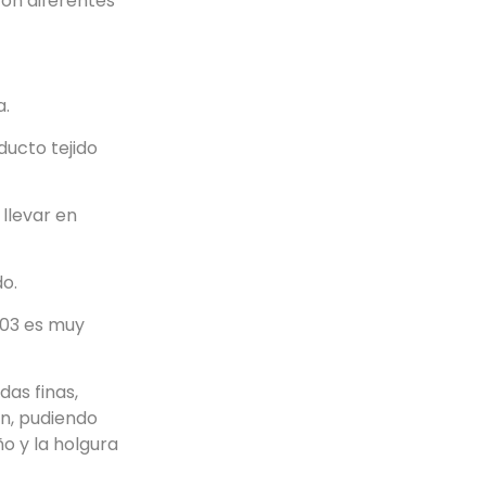
con diferentes
a.
oducto tejido
 llevar en
do.
003 es muy
das finas,
ón, pudiendo
ño y la holgura