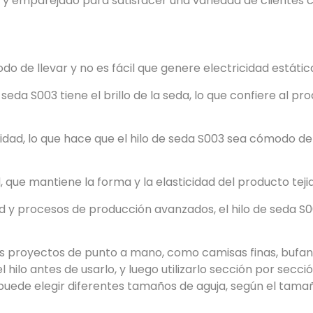
 y emparejado para satisfacer una variedad de clientes 
o de llevar y no es fácil que genere electricidad estátic
 seda S003 tiene el brillo de la seda, lo que confiere al pr
lidad, lo que hace que el hilo de seda S003 sea cómodo de
d, que mantiene la forma y la elasticidad del producto teji
dad y procesos de producción avanzados, el hilo de seda S
sos proyectos de punto a mano, como camisas finas, bufan
 hilo antes de usarlo, y luego utilizarlo sección por secci
r, puede elegir diferentes tamaños de aguja, según el tama