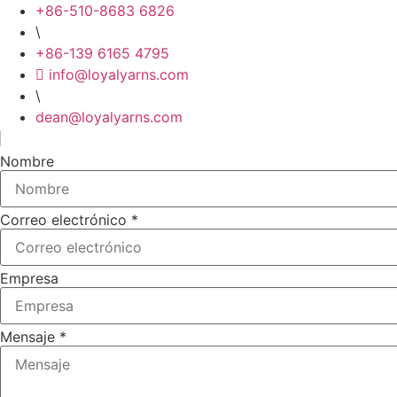
+86-510-8683 6826
\
+86-139 6165 4795
info@loyalyarns.com
\
dean@loyalyarns.com
Nombre
Correo electrónico
*
Empresa
Mensaje
*