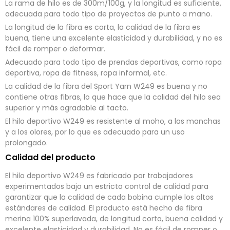
La rama de hilo es de 300m/100g, y la longitud es suficiente,
r
s
ó
a
adecuada para todo tipo de proyectos de punto a mano.
n
j
i
e
La longitud de la fibra es corta, la calidad de la fibra es
c
*
buena, tiene una excelente elasticidad y durabilidad, y no es
o
*
enviar ahora
fácil de romper o deformar.
Adecuado para todo tipo de prendas deportivas, como ropa
deportiva, ropa de fitness, ropa informal, etc.
La calidad de la fibra del Sport Yarn W249 es buena y no
contiene otras fibras, lo que hace que la calidad del hilo sea
superior y más agradable al tacto.
El hilo deportivo W249 es resistente al moho, a las manchas
y a los olores, por lo que es adecuado para un uso
prolongado.
Calidad del producto
El hilo deportivo W249 es fabricado por trabajadores
experimentados bajo un estricto control de calidad para
garantizar que la calidad de cada bobina cumple los altos
estándares de calidad. El producto está hecho de fibra
merina 100% superlavada, de longitud corta, buena calidad y
excelente elasticidad y durabilidad. No es fácil de romper o