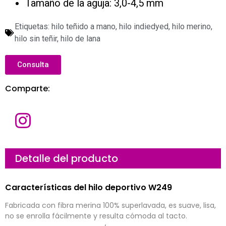
Tamaño de la aguja: 3,0-4,5 mm
Etiquetas:
hilo teñido a mano
,
hilo indiedyed
,
hilo merino
,
hilo sin teñir
,
hilo de lana
Consulta
Comparte:
N
o
m
b
r
C
Detalle del producto
e
o
r
r
e
E
Características del hilo deportivo W249
o
m
e
p
l
r
Fabricada con fibra merina 100% superlavada, es suave, lisa,
e
e
M
c
s
e
no se enrolla fácilmente y resulta cómoda al tacto.
t
a
n