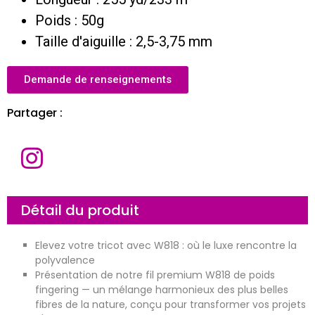
Poids : 50g
Taille d'aiguille : 2,5-3,75 mm
Demande de renseignements
Partager :
N
o
m
C
Détail du produit
o
u
r
r
E
Elevez votre tricot avec W818 : où le luxe rencontre la
i
n
e
t
polyvalence
l
r
Présentation de notre fil premium W818 de poids
*
e
M
p
e
fingering — un mélange harmonieux des plus belles
r
s
fibres de la nature, conçu pour transformer vos projets
i
s