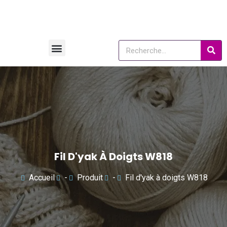
Fil D'yak À Doigts W818
Accueil
-
Produit
-
Fil d'yak à doigts W818