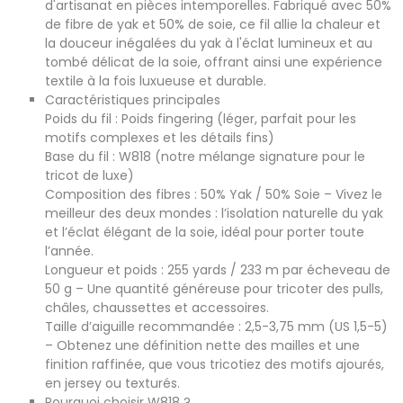
s
a
d'artisanat en pièces intemporelles. Fabriqué avec 50%
e
g
de fibre de yak et 50% de soie, ce fil allie la chaleur et
e
*
la douceur inégalées du yak à l'éclat lumineux et au
tombé délicat de la soie, offrant ainsi une expérience
soumettre maintenant
textile à la fois luxueuse et durable.
Caractéristiques principales
Poids du fil : Poids fingering (léger, parfait pour les
motifs complexes et les détails fins)
Base du fil : W818 (notre mélange signature pour le
tricot de luxe)
Composition des fibres : 50% Yak / 50% Soie – Vivez le
meilleur des deux mondes : l’isolation naturelle du yak
et l’éclat élégant de la soie, idéal pour porter toute
l’année.
Longueur et poids : 255 yards / 233 m par écheveau de
50 g – Une quantité généreuse pour tricoter des pulls,
châles, chaussettes et accessoires.
Taille d’aiguille recommandée : 2,5-3,75 mm (US 1,5-5)
– Obtenez une définition nette des mailles et une
finition raffinée, que vous tricotiez des motifs ajourés,
en jersey ou texturés.
Pourquoi choisir W818 ?