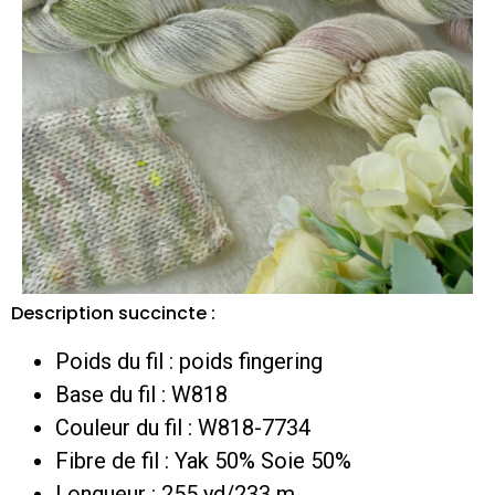
Description succincte :
Poids du fil : poids fingering
Base du fil : W818
Couleur du fil : W818-7734
Fibre de fil : Yak 50% Soie 50%
Longueur : 255 yd/233 m