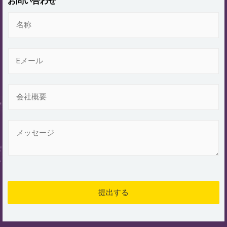
お問い合わせ
名
称
電
子
メ
ー
会
ル
社
*
概
要
メ
ッ
セ
ー
ジ
*
提出する