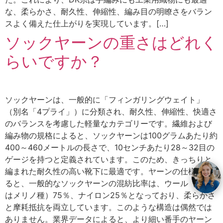
な、柔らかさ、耐久性、伸縮性、編み目の明瞭さをバラン
スよく備えた仕上がりを実現しています。[…]
ソックヤーンの重さはどれく
らいですか？
ソックヤーンは、一般的に「フィンガリングウェイト」
（別名「4プライ」）に分類され、耐久性、伸縮性、快適さ
のバランスを考慮した軽量なカテゴリーです。繊維および
編み物の規格によると、ソックヤーンは100グラムあたり約
400～460メートルの長さで、10センチあたり28～32目の
ゲージを持つと定義されています。このため、きっちりと
編まれた耐久性の高い靴下に最適です。ヤーンの仕様によ
ると、一般的なソックヤーンの混紡比率は、ウール（多く
はメリノ種）75％、ナイロン25％となっており、柔らかさ
と摩耗抵抗を両立しています。このような構造は偶然では
ありません。業界データによると、より細い番手のヤーン