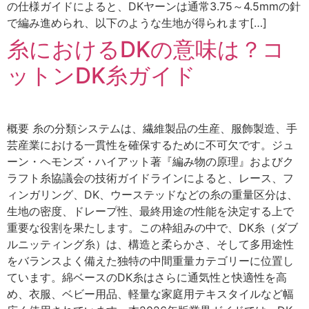
の仕様ガイドによると、DKヤーンは通常3.75～4.5mmの針
で編み進められ、以下のような生地が得られます[…]
糸におけるDKの意味は？コ
ットンDK糸ガイド
概要 糸の分類システムは、繊維製品の生産、服飾製造、手
芸産業における一貫性を確保するために不可欠です。ジュ
ーン・ヘモンズ・ハイアット著『編み物の原理』およびク
ラフト糸協議会の技術ガイドラインによると、レース、フ
ィンガリング、DK、ウーステッドなどの糸の重量区分は、
生地の密度、ドレープ性、最終用途の性能を決定する上で
重要な役割を果たします。この枠組みの中で、DK糸（ダブ
ルニッティング糸）は、構造と柔らかさ、そして多用途性
をバランスよく備えた独特の中間重量カテゴリーに位置し
ています。綿ベースのDK糸はさらに通気性と快適性を高
め、衣服、ベビー用品、軽量な家庭用テキスタイルなど幅