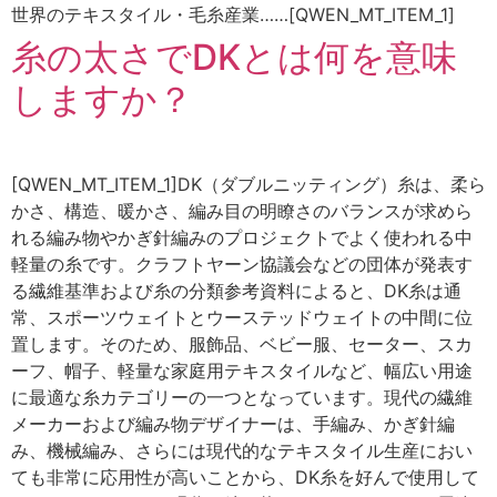
世界のテキスタイル・毛糸産業……[QWEN_MT_ITEM_1]
糸の太さでDKとは何を意味
しますか？
[QWEN_MT_ITEM_1]DK（ダブルニッティング）糸は、柔ら
かさ、構造、暖かさ、編み目の明瞭さのバランスが求めら
れる編み物やかぎ針編みのプロジェクトでよく使われる中
軽量の糸です。クラフトヤーン協議会などの団体が発表す
る繊維基準および糸の分類参考資料によると、DK糸は通
常、スポーツウェイトとウーステッドウェイトの中間に位
置します。そのため、服飾品、ベビー服、セーター、スカ
ーフ、帽子、軽量な家庭用テキスタイルなど、幅広い用途
に最適な糸カテゴリーの一つとなっています。現代の繊維
メーカーおよび編み物デザイナーは、手編み、かぎ針編
み、機械編み、さらには現代的なテキスタイル生産におい
ても非常に応用性が高いことから、DK糸を好んで使用して