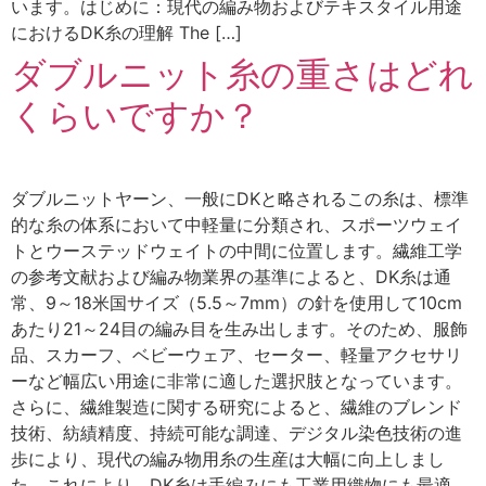
います。はじめに：現代の編み物およびテキスタイル用途
におけるDK糸の理解 The […]
ダブルニット糸の重さはどれ
くらいですか？
ダブルニットヤーン、一般にDKと略されるこの糸は、標準
的な糸の体系において中軽量に分類され、スポーツウェイ
トとウーステッドウェイトの中間に位置します。繊維工学
の参考文献および編み物業界の基準によると、DK糸は通
常、9～18米国サイズ（5.5～7mm）の針を使用して10cm
あたり21～24目の編み目を生み出します。そのため、服飾
品、スカーフ、ベビーウェア、セーター、軽量アクセサリ
ーなど幅広い用途に非常に適した選択肢となっています。
さらに、繊維製造に関する研究によると、繊維のブレンド
技術、紡績精度、持続可能な調達、デジタル染色技術の進
歩により、現代の編み物用糸の生産は大幅に向上しまし
た。これにより、DK糸は手編みにも工業用織物にも最適