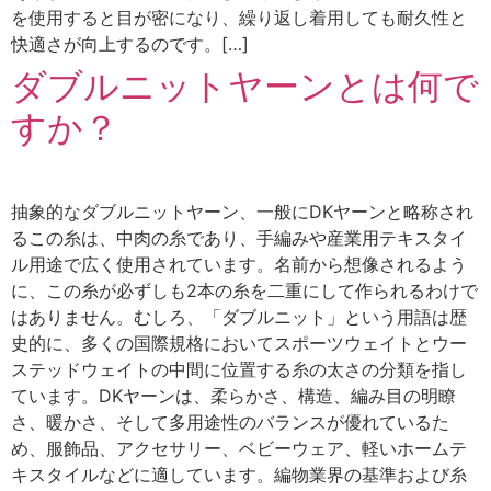
を使用すると目が密になり、繰り返し着用しても耐久性と
快適さが向上するのです。[…]
ダブルニットヤーンとは何で
すか？
抽象的なダブルニットヤーン、一般にDKヤーンと略称され
るこの糸は、中肉の糸であり、手編みや産業用テキスタイ
ル用途で広く使用されています。名前から想像されるよう
に、この糸が必ずしも2本の糸を二重にして作られるわけで
はありません。むしろ、「ダブルニット」という用語は歴
史的に、多くの国際規格においてスポーツウェイトとウー
ステッドウェイトの中間に位置する糸の太さの分類を指し
ています。DKヤーンは、柔らかさ、構造、編み目の明瞭
さ、暖かさ、そして多用途性のバランスが優れているた
め、服飾品、アクセサリー、ベビーウェア、軽いホームテ
キスタイルなどに適しています。編物業界の基準および糸