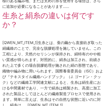
様のある編み地、または太めの糸を使用する場合は、さら
に追加が必要になることがあります……
生糸と絹糸の違いは何です
か？
[QWEN_MT_ITEM_1]生糸とは、蚕の繭から直接紡ぎ取った
絹繊維のことで、完全な脱膠処理を施していません。この
工程により、天然のセリシンが保持され、絹特有のやや粗
い質感が得られます。対照的に、絹糸は加工され、紡績さ
れた上で多くの場合脱膠処理が施された絹の形態であり、
織物や編み物に用いられます。国際養蚕委員会（ISC）およ
び『テキスタイル繊維ハンドブック』（J. ゴードン・クッ
ク）などの繊維工学関連文献によると、生糸は絹生産にお
ける中間素材であり、一方で絹糸は精製され、高度に加工
された製品としてほとんどの繊維製造プロセスで使用され
ます。簡単に言えば、生糸はその自然な状態に近いのに対
し、絹糸は……[QWEN_MT_ITEM_1]