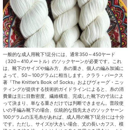
一般的な成人用靴下1足分には、通常350～450ヤード
（320～410メートル）のソックヤーンが必要です。これ
は、靴下のサイズや編み方、糸の重さ、個人の編み加減に
よって、50～100グラムに相当します。クララ・パークス
著『The Knitter’s Book of Socks』およびヴォーグ・ニッ
ティングが提供する技術的ガイドラインによると、糸の消
費量は主に目数密度、繊維構造、完成した靴下の寸法によ
って決まり、単なる重さだけでは判断できません。普段使
いの手編み靴下の場合、伝統的な指先太さのソックヤーン
100グラムの玉毛糸があれば、成人用の靴下1足分には十分
です。ただし、サイズが大きい場合、丈の長いカフス、模