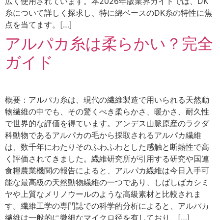
広く使用されています。本2026年版業界ガイドでは、DK
糸について詳しく探求し、特に綿ベースのDK糸の特性に焦
点を当てます。[…]
アルパカ糸は柔らかい？完全
ガイド
概要：アルパカ糸は、現代の繊維製造で用いられる天然動
物繊維の中でも、その驚くべき柔らかさ、暖かさ、耐久性
で世界的な評価を得ています。アンデス山脈原産のラクダ
科動物であるアルパカの毛から採取されるアルパカ繊維
は、数千年にわたりそのふわふわとした感触と断熱性で高
く評価されてきました。繊維研究所が引用する研究や国連
食糧農業機関の報告によると、アルパカ繊維は今日入手可
能な最高級の天然動物繊維の一つであり、しばしばカシミ
ヤや上質なメリノウールのような高級素材と比較されま
す。繊維工学の専門誌での科学的分析によると、アルパカ
繊維は一般的に微細なマイクロ径を有しており、[…]