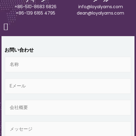
+86-510-8683 6826
info@loyalyarns.com
+86-139 6165 4795
dean@loyalyarns.com
お問い合わせ
名
称
電
子
メ
ー
会
ル
社
*
概
要
メ
ッ