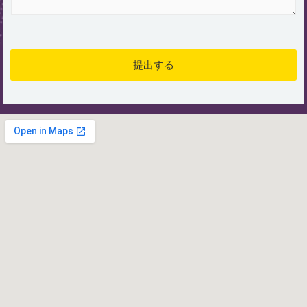
セ
ー
ジ
*
提出する