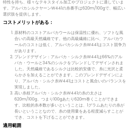
特性を持ち、様々なテキスタイル加工やプロジェクトに適していま
ー
ジ
す。アルパカシルクヤーンW441の糸番手は620m/100gで、幅広い
*
選択肢を提供します。
コストメリットがある：
提出する
原材料のコストアルパカウールは保温性に優れ、ソフトな風
合いの高級天然繊維です。他の高級繊維に比べ、アルパカウ
ールのコストは低く、アルパカシルク糸W441はコスト競争力
があります。
ブレンドデザイン：アルパカ・シルク糸W441は66%のアル
パカ・ウールと34%のシルクをブレンドしてデザインされま
した。天然繊維であるシルクは比較的安価で、糸に光沢と柔
らかさを加えることができます。このブレンドデザインによ
り、アルパカ・シルク糸W441はコストと風合いのバランスを
実現しました。
高い糸枝アルパカ・シルク糸W441の糸の太さは
620m/100g、つまり100gあたり620m巻くことができま
す。比較的糸本数が多いということは、1グラムあたりの糸が
長いということなので、糸の使用量をある程度減らすことが
でき、コストを下げることができます。
適用範囲