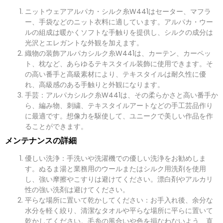
ニットウェアアルパカ・シルク糸W441はセーター、マフラ
ー、手袋などのニット衣料に適しています。アルパカ・ウー
ルの組成は暖かくソフトな手触りを提供し、シルクの成分は
光沢とエレガントな外観を加えます。
織物の装飾アルパカシルク糸W441は、カーテン、カーペッ
ト、枕など、あらゆるテキスタイル装飾に使用できます。そ
の高い番手と高級素材により、テキスタイルは耐久性に優
れ、高級感のある手触りと外観になります。
手芸：アルパカシルク糸W441は、その柔らかさと高い番手か
ら、編み物、刺繍、テキスタイルアートなどの手工芸品作り
に最適です。想像力を駆使して、ユニークで美しい作品を作
ることができます。
メンテナンスの詳細
優しい洗浄：手洗いや洗濯機での優しい洗浄をお勧めしま
す。ぬるま湯と業務用のウールまたはシルク用洗剤を使用
し、強い摩擦やこすりは避けてください。漂白剤やアルカリ
性の強い洗剤は避けてください。
平らな場所に置いて乾かしてください：お手入れ後、余分な
水分を軽く絞り、清潔なタオルや平らな場所に平らに置いて
乾かしてください。毛糸の風合いや色を損なわないよう、直