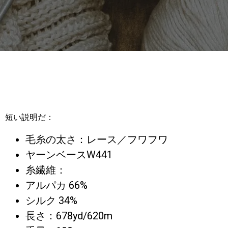
短い説明だ：
毛糸の太さ：レース／フワフワ
ヤーンベースW441
糸繊維：
アルパカ 66%
シルク 34%
長さ：678yd/620m