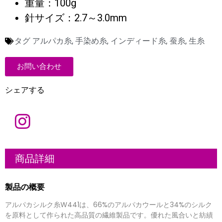
重量：100g
針サイズ：2.7～3.0mm
タグ
アルパカ糸
,
手染め糸
,
インディード糸
,
蚕糸
,
生糸
お問い合わせ
シェアする
名
称
電
商品詳細
子
メ
ー
ル
会
製品の概要
*
社
概
要
アルパカシルク糸W441は、66%のアルパカウールと34%のシルク
メ
ッ
を原料として作られた高品質の繊維製品です。優れた風合いと紡績
セ