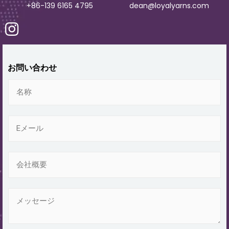
+86-139 6165 4795
dean@loyalyarns.com
お問い合わせ
名
称
電
子
メ
ー
会
ル
社
*
概
要
メ
ッ
セ
ー