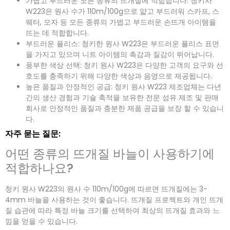
가볍고 부드러운 모든 종류의 뜨개질에 적합합니다: 청키사
*
W223은 원사 수가 110m/100g으로 얇고 부드러워 스카프, 스
웨터, 모자 등 모든 종류의 가볍고 부드러운 손뜨개 아이템을
뜨는 데 적합합니다.
부드러운 플리스: 청키한 원사 W223은 부드러운 플리스 표면
지금 제출
을 가지고 있으며 니트 아이템의 촉감과 질감이 뛰어납니다.
풍부한 색상 선택: 청키 원사 W223은 다양한 고객의 요구와 선
호도를 충족하기 위해 다양한 색상과 음영으로 제공됩니다.
높은 품질과 안정적인 공급: 청키 원사 W223 제조업체는 다년
간의 생산 경험과 기술 축적을 보유한 전문 섬유 제조 및 판매
회사로 안정적인 품질과 충분한 제품 공급을 보장 할 수 있습니
다.
자주 묻는 질문:
어떤 종류의 뜨개질 바늘이 사용하기에
적합하나요?
청키 원사 W223의 원사 수 110m/100g에 따르면 뜨개질에는 3-
4mm 바늘을 사용하는 것이 좋습니다. 뜨개질 프로젝트와 개인 뜨개
질 습관에 따라 특정 바늘 크기를 선택하여 최상의 뜨개질 효과와 느
낌을 얻을 수 있습니다.