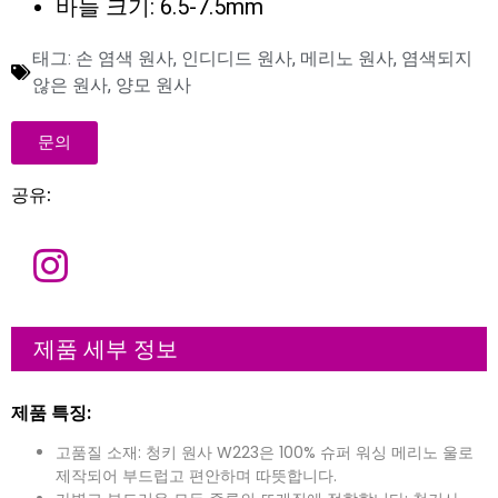
바늘 크기: 6.5-7.5mm
태그:
손 염색 원사
,
인디디드 원사
,
메리노 원사
,
염색되지
않은 원사
,
양모 원사
문의
공유:
이
름
이
제품 세부 정보
메
일
*
회
제품 특징:
사
고품질 소재: 청키 원사 W223은 100% 슈퍼 워싱 메리노 울로
메
시
제작되어 부드럽고 편안하며 따뜻합니다.
지