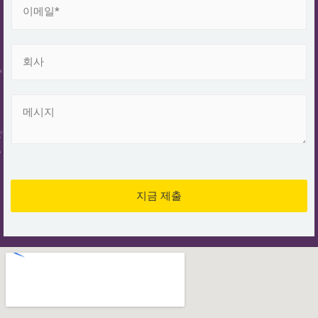
메
일
*
회
사
메
시
지
*
지금 제출