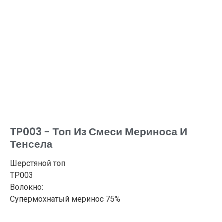
TP003 - Топ Из Смеси Мериноса И
Тенсела
Шерстяной топ
TP003
Волокно:
Супермохнатый меринос 75%
Tencel 25%