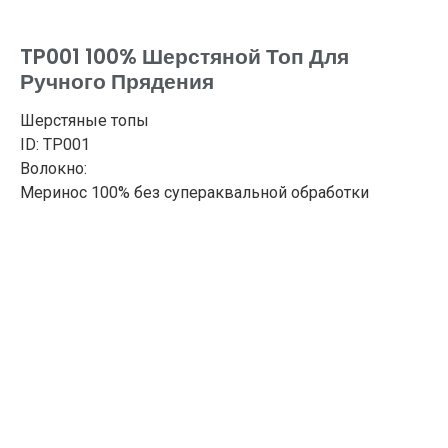
TP001 100% Шерстяной Топ Для
Ручного Прядения
Шерстяные топы
ID: TP001
Волокно:
Меринос 100% без супераквальной обработки
Длина: 3 м
Вес: 100 г
Происхождение шерсти: Австралия
Без мульчирования