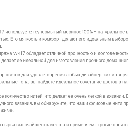
пользуется супермытый меринос 100% - натуральное в
ью. Его мягкость и комфорт делают его идеальным выбор
.
а W417 обладает отличной прочностью и долговечност
о делает ее идеальной для изготовления прочного домашнег
р цветов для удовлетворения любых дизайнерских и творч
тральные тона, вы найдете идеальное сочетание цветов в н
 количество нитей, что делает ее очень легкой в вязании. 
ного вязания, вы обнаружите, что наши флисовые нити п
 жизнь.
и сырья высочайшего качества и применяем строгие произ