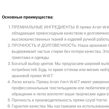
Деталь продукта
Основные преимущества:
ПРЕМИАЛЬНЫЕ ИНГРЕДИЕНТЫ: В пряже Aran W417 ис
обладающее превосходным качеством и долговечност
высококачественных тканей и изделий ручной работы
ПРОЧНОСТЬ И ДОЛГОВЕЧНОСТЬ: Наша арановая пряж
выдерживает частые стирки без потери качества. Эт
трикотажа и одежды.
Богатый выбор цветов: Мы предлагаем широкий выбо
потребностей. Будь то яркие оттенки или мягкие ней
арановой пряжи W417.
Легко вязать: Пряжа Aran Yarn W417 имеет умеренное
профессиональным текстильщиком или любителем руч
обращении и легко воплотят ваши творческие идеи в
Прочность и производительность пряжи Loyal Yarns:
Гарантия качества: Мы настаиваем на использовани