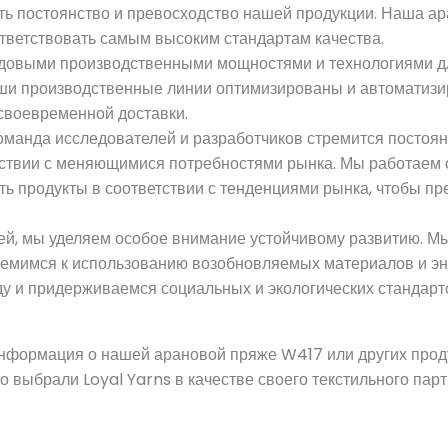
ить постоянство и превосходство нашей продукции. Наша а
ответствовать самым высоким стандартам качества.
довыми производственными мощностями и технологиями д
Наши производственные линии оптимизированы и автоматиз
своевременной доставки.
манда исследователей и разработчиков стремится постоян
тствии с меняющимися потребностями рынка. Мы работаем
ть продукты в соответствии с тенденциями рынка, чтобы пр
ией, мы уделяем особое внимание устойчивому развитию. М
ремимся к использованию возобновляемых материалов и эн
у и придерживаемся социальных и экологических стандарт
информация о нашей арановой пряже W417 или других проду
то выбрали Loyal Yarns в качестве своего текстильного пар