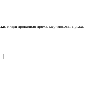
ски
,
индигированная пряжа
,
мериносовая пряжа
,