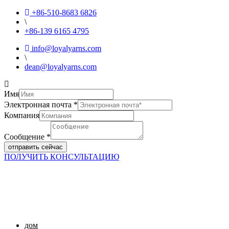
+86-510-8683 6826
\
+86-139 6165 4795
info@loyalyarns.com
\
dean@loyalyarns.com
Имя
Электронная почта
*
Компания
Сообщение
*
отправить сейчас
ПОЛУЧИТЬ КОНСУЛЬТАЦИЮ
дом