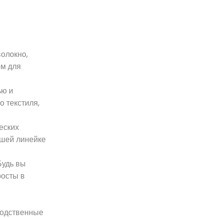
олокно,
ом для
ью и
о текстиля,
еских
ашей линейке
Будь вы
росты в
водственные