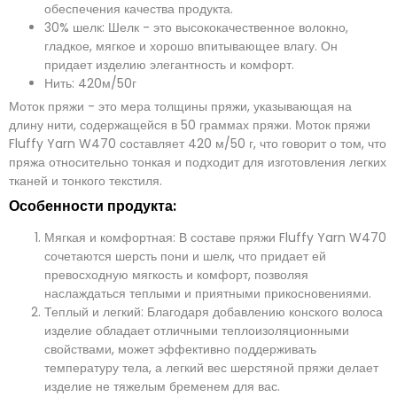
о
щ
обеспечения качества продукта.
ч
е
30% шелк: Шелк - это высококачественное волокно,
т
н
а
и
гладкое, мягкое и хорошо впитывающее влагу. Он
*
е
придает изделию элегантность и комфорт.
*
отправить сейчас
Нить: 420м/50г
Моток пряжи - это мера толщины пряжи, указывающая на
длину нити, содержащейся в 50 граммах пряжи. Моток пряжи
Fluffy Yarn W470 составляет 420 м/50 г, что говорит о том, что
пряжа относительно тонкая и подходит для изготовления легких
тканей и тонкого текстиля.
Особенности продукта:
Мягкая и комфортная: В составе пряжи Fluffy Yarn W470
сочетаются шерсть пони и шелк, что придает ей
превосходную мягкость и комфорт, позволяя
наслаждаться теплыми и приятными прикосновениями.
Теплый и легкий: Благодаря добавлению конского волоса
изделие обладает отличными теплоизоляционными
свойствами, может эффективно поддерживать
температуру тела, а легкий вес шерстяной пряжи делает
изделие не тяжелым бременем для вас.