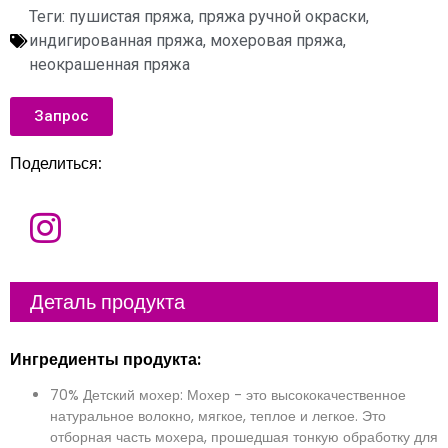
Теги:
пушистая пряжа
,
пряжа ручной окраски
,
индигированная пряжа
,
мохеровая пряжа
,
неокрашенная пряжа
Запрос
Поделиться:
И
м
я
Э
Деталь продукта
л
е
к
т
К
Ингредиенты продукта:
р
о
о
м
н
п
70% Детский мохер: Мохер - это высококачественное
н
а
С
а
н
о
натуральное волокно, мягкое, теплое и легкое. Это
я
и
о
отборная часть мохера, прошедшая тонкую обработку для
п
я
б