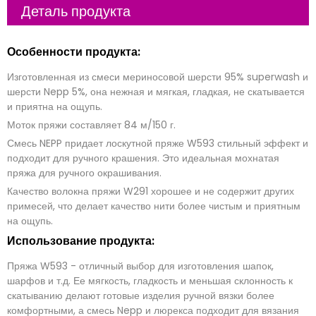
Деталь продукта
л
е
к
т
К
Особенности продукта:
р
о
о
м
н
п
Изготовленная из смеси мериносовой шерсти 95% superwash и
н
а
С
а
н
о
шерсти Nepp 5%, она нежная и мягкая, гладкая, не скатывается
я
и
о
и приятна на ощупь.
п
я
б
о
щ
Моток пряжи составляет 84 м/150 г.
ч
е
т
н
Смесь NEPP придает лоскутной пряже W593 стильный эффект и
а
и
подходит для ручного крашения. Это идеальная мохнатая
*
е
*
отправить сейчас
пряжа для ручного окрашивания.
Качество волокна пряжи W291 хорошее и не содержит других
примесей, что делает качество нити более чистым и приятным
на ощупь.
Использование продукта:
Пряжа W593 - отличный выбор для изготовления шапок,
шарфов и т.д. Ее мягкость, гладкость и меньшая склонность к
скатыванию делают готовые изделия ручной вязки более
комфортными, а смесь Nepp и люрекса подходит для вязания