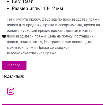
Вес: 150 г
Размер иглы: 10-12 мм
Теги:
купить пряжу
,
фабрика по производству пряжи
,
пряжа для продажи
,
пряжа в ассортименте
,
пряжа на
основе кусковой пряжи, произведенная в Китае
,
производители пряжи
,
цена на пряжу
,
поставщик
пряжи
,
пряжа оптом
,
Настраиваемая основа для
мохнатой пряжи
,
Пряжа со скидкой
,
высококачественная пряжа
Запрос
Поделиться:
И
м
я
Э